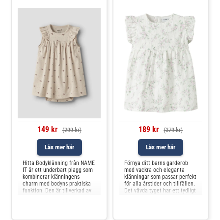
149 kr
189 kr
(299 kr)
(379 kr)
Läs mer här
Läs mer här
Hitta Bodyklänning från NAME
Förnya ditt barns garderob
IT är ett underbart plagg som
med vackra och eleganta
kombinerar klänningens
klänningar som passar perfekt
charm med bodyns praktiska
för alla årstider och tillfällen.
funktion. Den är tillverkad av
Det vävda tyget har ett tydligt
ekologisk bomull, modal och
korsmönster och en lätt
elastan, vilket ger en mjuk och
strukturerad yta, vilket ger det
stretchig känsla som är skön
ett rent och klassiskt
mot barnets hud.
utseende.SpecifikationerProd