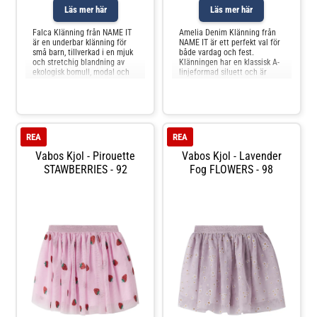
Läs mer här
Läs mer här
Falca Klänning från NAME IT
Amelia Denim Klänning från
är en underbar klänning för
NAME IT är ett perfekt val för
små barn, tillverkad i en mjuk
både vardag och fest.
och stretchig blandning av
Klänningen har en klassisk A-
ekologisk bomull, modal och
linjeformad siluett och är
elastan. Klänningen har ett
tillverkad i en mjuk och
charmigt blommönster i dova,
stretchig denimblandning som
naturnära toner som ger ett
ger barnet rörelsefrihet hela
lekfullt och stilrent intryck.
dagen. Den är ärmlös och har
Den långärmade modellen har
en praktisk dragkedja i ryggen
en bekväm pass
för enkel på- och av
REA
REA
Vabos Kjol - Pirouette
Vabos Kjol - Lavender
STAWBERRIES - 92
Fog FLOWERS - 98