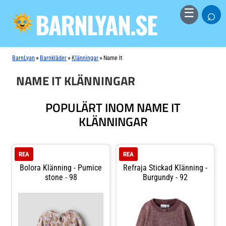
⌕
☰
BARNLYAN.SE
»
»
»
BarnLyan
Barnkläder
Klänningar
Name It
NAME IT KLÄNNINGAR
POPULÄRT INOM NAME IT
KLÄNNINGAR
REA
REA
Bolora Klänning - Pumice
Refraja Stickad Klänning -
stone - 98
Burgundy - 92