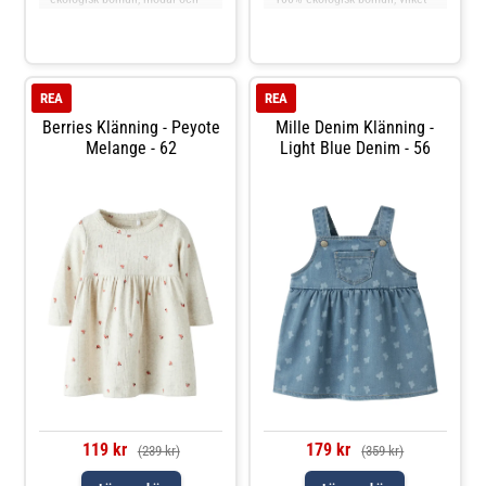
elastan, vilket ger ett mjukt
gör den extra mjuk och
och stretchigt tyg som känns
skonsam mot barnets hud.
skönt mot huden. Den vackra
Klänningen har en luftig och
rosa färgen och den enkla,
ledig passform med korta,
eleganta designen gör
voluminösa ärmar som ger ett
klänningen lika
lekfullt uttryck och gör den
REA
REA
Berries Klänning - Peyote
Mille Denim Klänning -
Melange - 62
Light Blue Denim - 56
119 kr
179 kr
(239 kr)
(359 kr)