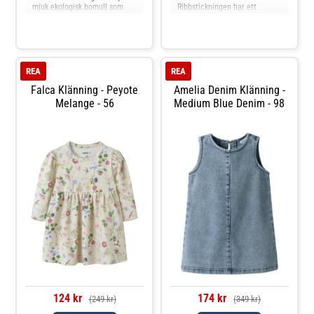
mjuk ekologisk bomull som
Ribbstickningen har ett
känns skön mot huden och är
vertikalt randigt mönster och
snäll mot miljön. Den
god elasticitet för en bekväm
klassiska blå denimfärgen gör
känsla och en tidlös look. -
den lätt att matcha med
Produkttyp: Klänning -
andra plagg, och de fina
Halsringning: Rund
volangdetaljerna på
halsringning - Ärm: Långa
REA
REA
axelbanden
ärmar (L/S) - St
Falca Klänning - Peyote
Amelia Denim Klänning -
Melange - 56
Medium Blue Denim - 98
124 kr
174 kr
(249 kr)
(349 kr)