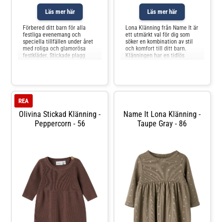
Läs mer här
Läs mer här
Förbered ditt barn för alla
Lona Klänning från Name It är
festliga evenemang och
ett utmärkt val för dig som
speciella tillfällen under året
söker en kombination av stil
med roliga och glamorösa
och komfort till ditt barn.
festkläder. Stickade plagg
Klänningen har en tidlös
kännetecknas av sina öppna
design som passar lika bra till
mönster och mjukhet, vilket
vardags som till festligare
ger en bekväm
tillfällen. Det mjuka
känsla.Halsringning: Rund
materialet gör den behaglig
halsringningLånga
att bära hela dagen, och den
ärmarManschetter: Ribbade
fina passformen ger b
REA
manschetterStängning: Knap
Olivina Stickad Klänning -
Name It Lona Klänning -
Peppercorn - 56
Taupe Gray - 86