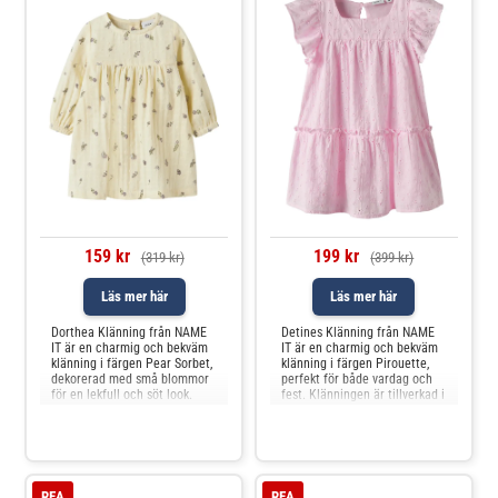
159 kr
199 kr
(319 kr)
(399 kr)
Läs mer här
Läs mer här
Dorthea Klänning från NAME
Detines Klänning från NAME
IT är en charmig och bekväm
IT är en charmig och bekväm
klänning i färgen Pear Sorbet,
klänning i färgen Pirouette,
dekorerad med små blommor
perfekt för både vardag och
för en lekfull och söt look.
fest. Klänningen är tillverkad i
Klänningen är tillverkad i mjuk
100% bomull, vilket gör den
bomull som känns behaglig
mjuk och behaglig mot huden.
mot huden och ger bra
Den har fina broderade
rörelsefrihet. De långa
detaljer och volangärmar som
ärmarna med resår vid
ger ett lekfullt och elegant
handlederna ger en fin
intryck. Den ljus
REA
REA