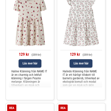
129 kr
129 kr
(259 kr)
(259 kr)
Läs mer här
Läs mer här
Haline Klänning från NAME IT
Hailedo Klänning från NAME
är en charmig och lekfull
IT är ett härligt tillskott till
klänning i färgen Peyote
barnets garderob, tillverkad av
melange. Klänningen är
ekologisk bomull och modal
tillverkad i en mjuk och
som ger en mjuk och skön
stretchig blandning av
känsla mot huden. Den
ekologisk bomull, modal och
klassiska vita färgen gör
elastan, vilket gör den extra
klänningen enkel att matcha
skön att bära hela dagen. Det
med andra plagg och passar
söta mönstret med
lika bra till lek som till festliga
nyckelpigor och små hjärtan
tillfällen. Mater
REA
REA
ger plagget en