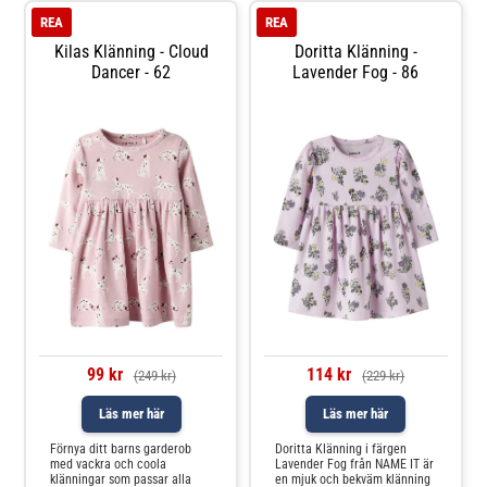
bomull, polyester, elastan och
och den fina p
REA
REA
viskose
Kilas Klänning - Cloud
Doritta Klänning -
Dancer - 62
Lavender Fog - 86
99 kr
114 kr
(249 kr)
(229 kr)
Läs mer här
Läs mer här
Förnya ditt barns garderob
Doritta Klänning i färgen
med vackra och coola
Lavender Fog från NAME IT är
klänningar som passar alla
en mjuk och bekväm klänning