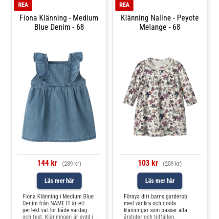
100% polyamidTvätta i 30 °C
ger ett gulligt oc
REA
REA
Fiona Klänning - Medium
Klänning Naline - Peyote
Blue Denim - 68
Melange - 68
144 kr
103 kr
(289 kr)
(259 kr)
Läs mer här
Läs mer här
Fiona Klänning i Medium Blue
Förnya ditt barns garderob
Denim från NAME IT är ett
med vackra och coola
perfekt val för både vardag
klänningar som passar alla
och fest. Klänningen är sydd i
årstider och tillfällen.