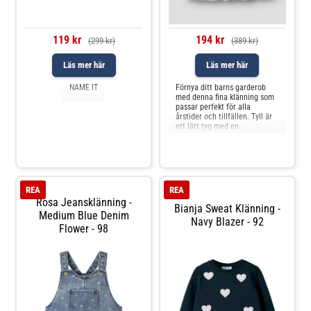
119 kr
194 kr
(299 kr)
(389 kr)
Läs mer här
Läs mer här
NAME IT
Förnya ditt barns garderob
med denna fina klänning som
passar perfekt för alla
årstider och tillfällen. Tyll är
ett lätt tyg med en
nätliknande struktur som ger
en elegant
look.Specifikationer:Rund
halsringningKnappstängningN
ormal passformMaterial:
100% polyamidTvätta i 30 °C
REA
REA
Rosa Jeansklänning -
Bianja Sweat Klänning -
Medium Blue Denim
Navy Blazer - 92
Flower - 98