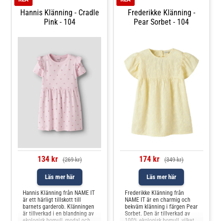
passform o
Hannis Klänning - Cradle
Frederikke Klänning -
Pink - 104
Pear Sorbet - 104
134 kr
174 kr
(269 kr)
(349 kr)
Läs mer här
Läs mer här
Hannis Klänning från NAME IT
Frederikke Klänning från
är ett härligt tillskott till
NAME IT är en charmig och
barnets garderob. Klänningen
bekväm klänning i färgen Pear
är tillverkad i en blandning av
Sorbet. Den är tillverkad av
ekologisk bomull, modal och
100% ekologisk bomull, vilket