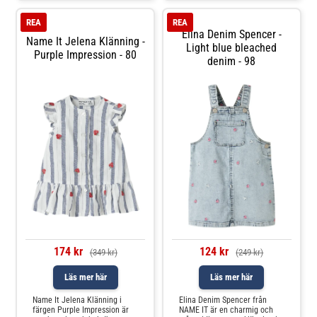
Bodyklänningen har
ukttyp: KlänningHalsringning:
tryckknappar i grenen för
Rund halsringni
REA
REA
enkel av-
Elina Denim Spencer -
Name It Jelena Klänning -
Light blue bleached
Purple Impression - 80
denim - 98
174 kr
124 kr
(349 kr)
(249 kr)
Läs mer här
Läs mer här
Name It Jelena Klänning i
Elina Denim Spencer från
färgen Purple Impression är
NAME IT är en charmig och