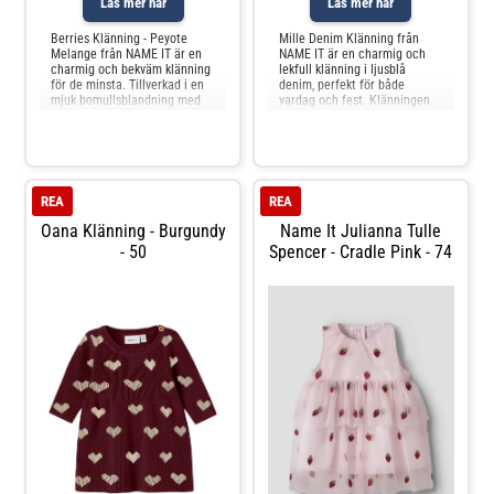
Läs mer här
Läs mer här
Berries Klänning - Peyote
Mille Denim Klänning från
Melange från NAME IT är en
NAME IT är en charmig och
charmig och bekväm klänning
lekfull klänning i ljusblå
för de minsta. Tillverkad i en
denim, perfekt för både
mjuk bomullsblandning med
vardag och fest. Klänningen
5% elastan, ger den både
är tillverkad i en mjuk
rörelsefrihet och komfort hela
blandning av lyocell, polyester,
dagen. Den ljusa melerade
viskose och elastan, vilket ger
färgen pryds av små bär, vilket
en skön stretch och
ger ett lekfullt och sött
rörelsefrihet för aktiva barn.
intryck. Klänningen ha
Den har justerbara axelband
REA
REA
m
Oana Klänning - Burgundy
Name It Julianna Tulle
- 50
Spencer - Cradle Pink - 74