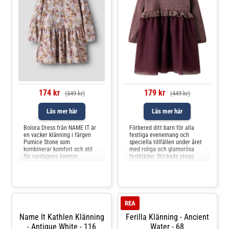
174 kr
179 kr
(349 kr)
(449 kr)
Läs mer här
Läs mer här
Bolora Dress från NAME IT är
Förbered ditt barn för alla
en vacker klänning i färgen
festliga evenemang och
Pumice Stone som
speciella tillfällen under året
kombinerar komfort och stil
med roliga och glamorösa
för vardagens äventyr.
festkläder. Stickade plagg
Klänningen är tillverkad i
kännetecknas av sina öppna
bomull, vilket gör den extra
mönster och mjukhet, vilket
mjuk och skön mot huden. Det
ger en bekväm
fina blommönstret i jordnära
känsla.Halsringning: Rund
toner ger den en feminin och
halsringningÄrmar: Långa
tidlös look, medan den lösa
ärmarManschetter: Ribbade
REA
pass
manschetterExtra de
Name It Kathlen Klänning
Ferilla Klänning - Ancient
- Antique White - 116
Water - 68