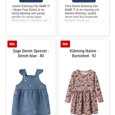
Jasmin Klänning från NAME IT
Flora Denim Klänning från
i färgen Pear Sorbet är en
NAME IT är en charmig och
härlig klänning som passar
bekväm klänning i ljusblå
perfekt för varma dagar.
denim med fina broderade
Klänningen är tillverkad i ett
blommor längst ner.
mjukt och behagligt material
Klänningen är tillverkad i en
som känns skönt mot huden
mjuk blandning av lyocell,
och ger barnet full
polyester, viskos och elastan,
rörelsefrihet. Den söta
vilket gör den både följsam
designen med fina detaljer
och behaglig att bära. De
gör klänningen till ett
justerbara axelbanden med
REA
REA
självklart
tryckknap
Sage Denim Spencer -
Klänning Naline -
Denim blue - 80
Burnished - 92