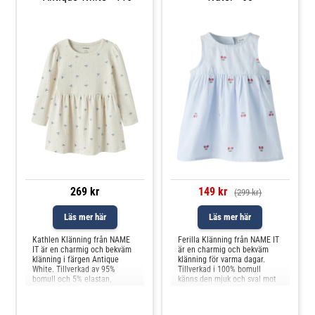
269 kr
149 kr
(299 kr)
Läs mer här
Läs mer här
Kathlen Klänning från NAME
Ferilla Klänning från NAME IT
IT är en charmig och bekväm
är en charmig och bekväm
klänning i färgen Antique
klänning för varma dagar.
White. Tillverkad av 95%
Tillverkad i 100% bomull
bomull och 5% elastan,
känns den mjuk och sval mot
erbjuder den en mjuk och
huden, vilket gör den idealisk
följsam känsla som passar
för lek och bus. Den ljusblå
perfekt för aktiva barn.
färgen tillsammans med de