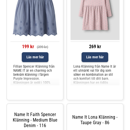
199 kr
269 kr
(399 kr)
Läs mer här
Läs mer här
Fillian Spencer Klänning från
Lona Klänning från Name It är
NAME IT är en charmig och
ett utmärkt val för dig som
bekväm klänning i färgen
söker en kombination av stil
Purple Impression.
och komfort till ditt barn.
Klänningen är sydd i 100%
Klänningen har en tidlös
bomull, vilket gör den mjuk
design som passar lika bra till
och behaglig mot huden –
vardags som till kalas och
perfekt för varma dagar. De
andra speciella tillfällen. Det
broderade blommorna och de
mjuka materialet gör den
fina volangärmarna ger en
behaglig att bära hela dagen,
extra söt touch, medan
och den fina p
träknapparna fram
Name It Faith Spencer
Name It Lona Klänning -
Klänning - Medium Blue
Taupe Gray - 86
Denim - 116