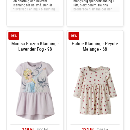
en charmig och bekväm
mångsidig spencerklänning i
klänning för de små. Den är
lätt, blekt denim. De fina
tillverkad i en mjuk blandning
broderade hjärtana ger den
av ekologisk bomull, viskose
en lekfull och feminin look,
och polyester, vilket gör den
medan den klassiska
både skön och slitstark.
passformen gör klänningen
Klänningen har ett lekfullt
lätt att kombinera med både
randigt mönster med små
T-shirts och blusar. De
broderade jordgubbar som ger
justerbara hängslen med
REA
REA
knappstängning s
Momsa Frozen Klänning -
Haline Klänning - Peyote
Lavender Fog - 98
Melange - 68
149 kr
124 kr
(299 kr)
(249 kr)