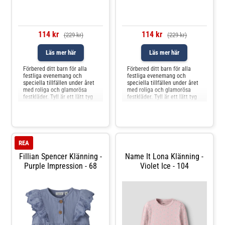
114 kr
114 kr
(229 kr)
(229 kr)
Läs mer här
Läs mer här
Förbered ditt barn för alla
Förbered ditt barn för alla
festliga evenemang och
festliga evenemang och
speciella tillfällen under året
speciella tillfällen under året
med roliga och glamorösa
med roliga och glamorösa
festkläder. Tyll är ett lätt tyg
festkläder. Tyll är ett lätt tyg
med en nätliknande struktur
med en nätliknande struktur
som ger ett elegant
som ger ett elegant
utseende.SpecifikationerProd
utseende.SpecifikationerProd
ukttyp: KjolFoder:
ukttyp: KjolFoder:
Polyesterfoder för ett
Polyesterfoder för ett
ogenomskinligt
ogenomskinligt
REA
utseendeYtterligare detalj
utseendeYtterligare detalj
Fillian Spencer Klänning -
Name It Lona Klänning -
Purple Impression - 68
Violet Ice - 104