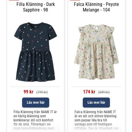
Filla Klänning - Dark
Falca Klänning - Peyote
Sapphire - 98
Melange - 104
99 kr
174 kr
(199 kr)
(349 kr)
Läs mer här
Läs mer här
Filla Klänning från NAME IT är
Falca Klänning från NAME IT
en härlig klänning som
är en söt och stilren klänning
kombinerar stil och komfort
som passar lika bra till
för de små. Tillverkad i en
vardags som till festligare
mjuk bomullsblandning med
tillfällen. Den är tillverkad i en