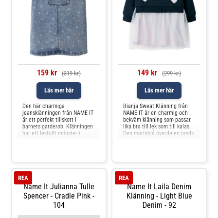
159 kr
149 kr
(319 kr)
(299 kr)
Läs mer här
Läs mer här
Den här charmiga
Bianja Sweat Klänning från
jeansklänningen från NAME IT
NAME IT är en charmig och
är ett perfekt tillskott i
bekväm klänning som passar
barnets garderob. Klänningen
lika bra till lek som till kalas.
har ett lekfullt mönster i
Den marinblå överdelen pryds
pastellfärger som ger en glad
av söta hjärtan och har en
och färgglad look. Med
mjuk, borstad insida som
justerbara axelband och en
känns skön mot huden.
praktisk bröstficka är den
Kjoldelen i ljus tyll ger
både bekväm och funktionell
klänningen ett extra festligt
för lek och vardag. Det mjuka,
uttryck och gör den till en
REA
REA
slit
Name It Julianna Tulle
Name It Laila Denim
Spencer - Cradle Pink -
Klänning - Light Blue
104
Denim - 92