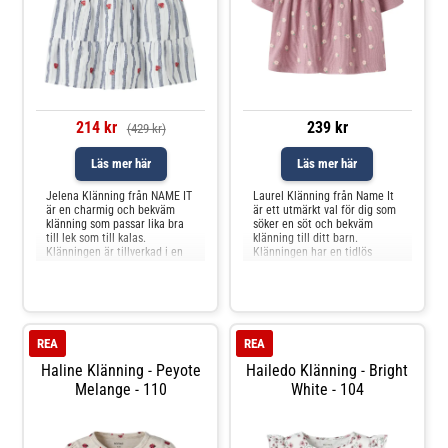
214 kr
239 kr
(429 kr)
Läs mer här
Läs mer här
Jelena Klänning från NAME IT
Laurel Klänning från Name It
är en charmig och bekväm
är ett utmärkt val för dig som
klänning som passar lika bra
söker en söt och bekväm
till lek som till kalas.
klänning till ditt barn.
Klänningen är tillverkad i en
Klänningen har en tidlös
mjuk blandning av bomull,
design som passar lika bra till
viskos och polyester, vilket ger
vardags som till festligare
en skön känsla mot huden och
tillfällen. Den är tillverkad i
bra andningsförmåga. Den har
mjuka och behagliga material
en avslappnad passform med
som gör att ditt barn kan röra
korta ärmar och ru
sig fritt och
REA
REA
Haline Klänning - Peyote
Hailedo Klänning - Bright
Melange - 110
White - 104