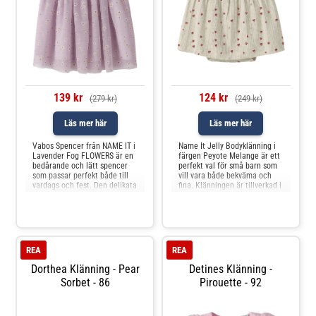
139 kr
124 kr
(279 kr)
(249 kr)
Läs mer här
Läs mer här
Vabos Spencer från NAME IT i
Name It Jelly Bodyklänning i
Lavender Fog FLOWERS är en
färgen Peyote Melange är ett
bedårande och lätt spencer
perfekt val för små barn som
som passar perfekt både till
vill vara både bekväma och
vardags och fest. Den delikata
fina. Klänningen är tillverkad i
lavendelfärgen i kombination
mjukt material som känns
med det fina blommönstret
skönt mot huden och ger
skapar en söt och somrig look
rörelsefrihet hela dagen. Den
som passar alla barn. Den
har en praktisk knäppning i
ärmlösa designen gör
grenen som gör blöjbyten
spencern bekväm att bära,
smidiga och snabba. D
REA
REA
Dorthea Klänning - Pear
Detines Klänning -
Sorbet - 86
Pirouette - 92