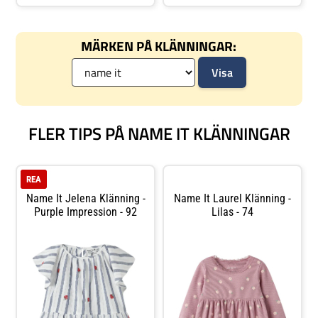
Klänningen har ett diskret
broderade körsbären ger ett
blommönster, lång ärm och en
lekfullt och somrigt intryck.
klassisk rund halsringning,
Klänningen har en ärml
vilket gör
MÄRKEN PÅ KLÄNNINGAR:
FLER TIPS PÅ NAME IT KLÄNNINGAR
REA
Name It Jelena Klänning -
Name It Laurel Klänning -
Purple Impression - 92
Lilas - 74