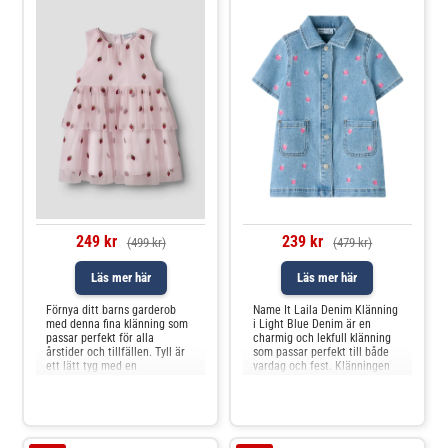
249 kr
239 kr
(499 kr)
(479 kr)
Läs mer här
Läs mer här
Förnya ditt barns garderob
Name It Laila Denim Klänning
med denna fina klänning som
i Light Blue Denim är en
passar perfekt för alla
charmig och lekfull klänning
årstider och tillfällen. Tyll är
som passar perfekt till både
ett lätt tyg med en
vardag och fest. Klänningen
nätliknande struktur som ger
har korta ärmar, klassisk
en elegant
skjortkrage och knappar längs
look.Specifikationer:Rund
hela framsidan, vilket gör den
halsringningKnappstängningN
enkel att ta på och av. De
ormal passformMaterial:
broderade rosa jordgubbarna