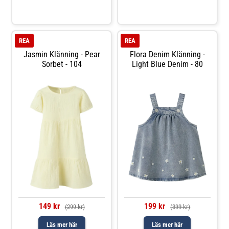
5% elastan, ger den både en
mjuk och behaglig kvalitet
skön känsla mot huden och
som känns skön mot huden
tillräcklig stretch för lek och
och ger barnet full
rörelse. Den klassiska
rörelsefrihet. Klänningen har
designen gör att klänningen
en klassisk passform med fina
passar lika bra till vardag
detaljer som gör den
REA
REA
Jasmin Klänning - Pear
Flora Denim Klänning -
Sorbet - 104
Light Blue Denim - 80
149 kr
199 kr
(299 kr)
(399 kr)
Läs mer här
Läs mer här