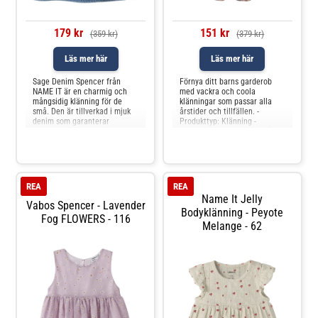
179 kr
151 kr
(359 kr)
(379 kr)
Läs mer här
Läs mer här
Sage Denim Spencer från
Förnya ditt barns garderob
NAME IT är en charmig och
med vackra och coola
mångsidig klänning för de
klänningar som passar alla
små. Den är tillverkad i mjuk
årstider och tillfällen. -
denim som garanterar
Produkttyp: Klänning -
komfort hela dagen lång. De
Halsringning: Rund hals - Ärm:
broderade blommorna ger den
Långa ärmar (L/S) - Tryck:
ett sött och feminint
Tryck som upprepas över hela
utseende, medan de
produktens yta - Passform:
justerbara axelbanden med
Normal passform
volanger tillför en extra
REA
REA
touch. De två fickorna ä
Name It Jelly
Vabos Spencer - Lavender
Bodyklänning - Peyote
Fog FLOWERS - 116
Melange - 62