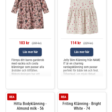
103 kr
114 kr
(259 kr)
(229 kr)
Läs mer här
Läs mer här
Förnya ditt barns garderob
Jelly Slim Klänning från NAME
med vackra och coola
IT är en charmig
klänningar som passar alla
vardagsklänning som passar
årstider och tillfällen.
perfekt för både lek och fest.
Ribbstickningen har ett
Tillverkad i en mjuk ribbad
vertikalt randigt mönster och
kvalitet med 95% bomull och
god elasticitet för en bekväm
5% elastan, vilket ger en skön
känsla och en tidlös look. -
stretch och rörelsefrihet.
Produkttyp: Klänning -
Klänningen har en smal
Halsringning: Rund
passform upptill och en
halsringning - Ärm: Långa
rynkad kjol som ger extra vidd
REA
REA
ärmar (L/S) - St
och
Hitta Bodyklänning -
Friting Klänning - Bright
Almond milk - 56
White - 74