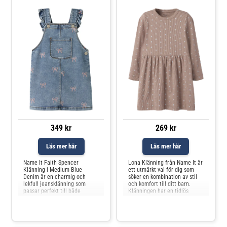
349 kr
269 kr
Läs mer här
Läs mer här
Name It Faith Spencer
Lona Klänning från Name It är
Klänning i Medium Blue
ett utmärkt val för dig som
Denim är en charmig och
söker en kombination av stil
lekfull jeansklänning som
och komfort till ditt barn.
passar perfekt till både
Klänningen har en tidlös
vardag och fest. Klänningen
design som passar lika bra till
har fina volangdetaljer på
vardags som till kalas och
axelbanden och en praktisk
andra speciella tillfällen. Det
bröstficka framtill. Det mjuka
mjuka materialet gör den
och stretchiga materialet i
behaglig att bära hela dagen,