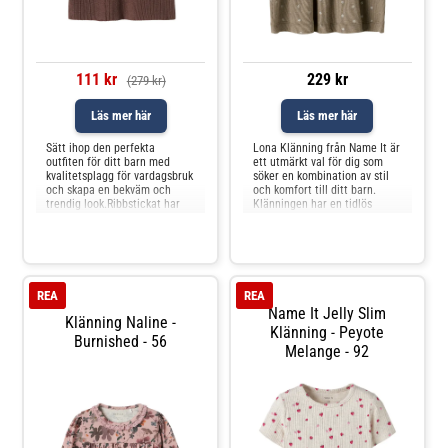
111 kr
229 kr
(279 kr)
Läs mer här
Läs mer här
Sätt ihop den perfekta
Lona Klänning från Name It är
outfiten för ditt barn med
ett utmärkt val för dig som
kvalitetsplagg för vardagsbruk
söker en kombination av stil
och skapa en bekväm och
och komfort till ditt barn.
trendig look.Ribbstickat har
Klänningen har en tidlös
ett vertikalt randigt mönster
design som passar lika bra till
och god elasticitet, vilket ger
vardags som till festligare
en bekväm känsla och en
tillfällen. Det mjuka
tidlös look. - Produkttyp:
materialet gör den behaglig
Klänning - Halsringning: Rund
att bära hela dagen, och den
halsringning - Ärmar: L
fina passformen ger b
REA
REA
Name It Jelly Slim
Klänning Naline -
Klänning - Peyote
Burnished - 56
Melange - 92