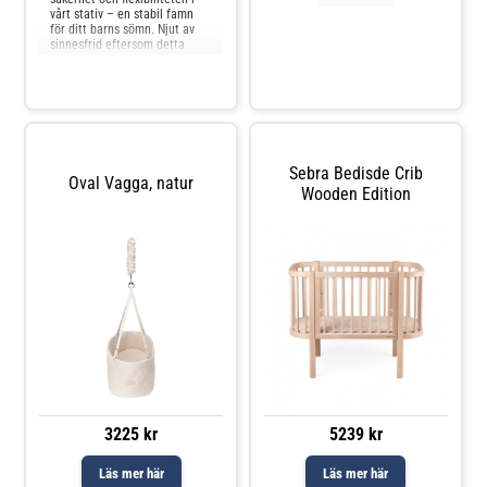
vårt stativ – en stabil famn
för ditt barns sömn. Njut av
sinnesfrid eftersom detta
stativ säkerställer stabilitet
för din lillas vackra drömmar.
Längre och bättre sömn för
både din bebis och
digVerktygsfri
monteringRobust och säker
Snyggt, säker
Sebra Bedisde Crib
Oval Vagga, natur
Wooden Edition
3225 kr
5239 kr
Läs mer här
Läs mer här