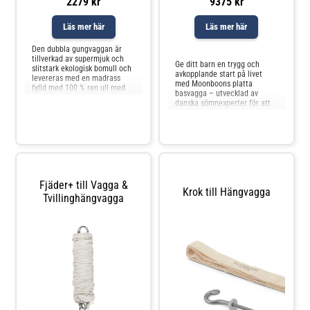
2279 kr
9375 kr
Läs mer här
Läs mer här
Jämför priser
Den dubbla gungvaggan är
tillverkad av supermjuk och
Ge ditt barn en trygg och
slitstark ekologisk bomull och
avkopplande start på livet
levereras med en madrass
med Moonboons platta
fylld med 100 % ren ull med
basvagga – utvecklad av
ett överdrag av 100 %
danska sömnexperter för att
ekologisk bomull, ett mjukt
främja god sömn i en öppen
lakan av ekologisk bomull med
och lugnande miljö. Vaggan
ett fint broderi av slutna ögon
kombinerar den mjukt
och en fjäder. Gungan
gungande rörelsen från en
levereras med en karbinhake
hängvagga med en fast och
m
stabil liggyta, vilket gör den
till ett nytt fa
Fjäder+ till Vagga &
Krok till Hängvagga
Tvillinghängvagga