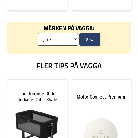
glide har en glidfunktion som
Detta är den nya förbättrade
gör att du kan v
designen, som har en fast
karbinhake med gummiisole
MÄRKEN PÅ VAGGA:
FLER TIPS PÅ VAGGA
Joie Roomie Glide
Motor Connect Premium
Bedside Crib - Shale