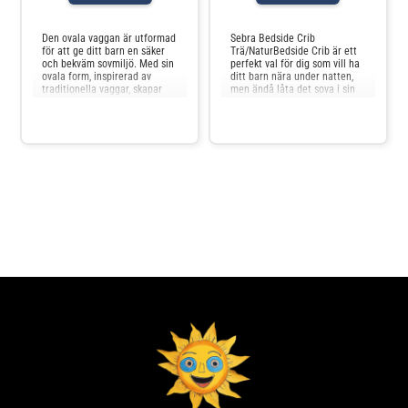
Jämför priser
Jämför priser
Den ovala vaggan är utformad
Sebra Bedside Crib
för att ge ditt barn en säker
Trä/NaturBedside Crib är ett
och bekväm sovmiljö. Med sin
perfekt val för dig som vill ha
ovala form, inspirerad av
ditt barn nära under natten,
traditionella vaggar, skapar
men ändå låta det sova i sin
den en skyddad och mysig,
egen säng. Du slipper oron för
men ändå öppen plats som
att råka rulla över barnet
hjälper ditt barn att känna sig
unde
tryggt och säkert. Vaggan har
en mild gungande rörelse som
efterliknar liv