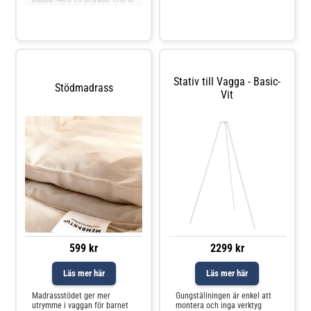
för att du
det enkelt att lugna, ge napp
eller mata barnet. Med olika
höjder är det enkelt att hitta
den perfekta inställningen
som passar din säng, och den
fästs e
Stativ till Vagga - Basic-
Stödmadrass
Vit
599 kr
2299 kr
Läs mer här
Läs mer här
Madrassstödet ger mer
Gungställningen är enkel att
utrymme i vaggan för barnet
montera och inga verktyg