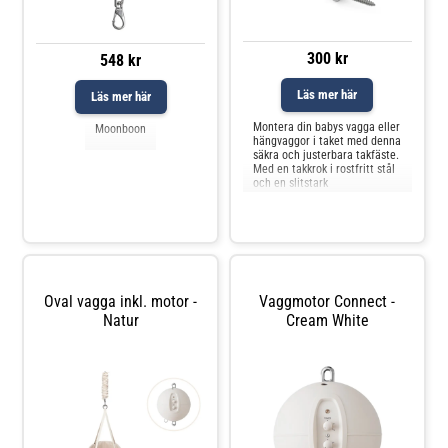
300 kr
548 kr
Läs mer här
Läs mer här
Montera din babys vagga eller
Moonboon
hängvaggor i taket med denna
säkra och justerbara takfäste.
Med en takkrok i rostfritt stål
och en slitstark
upphängningsrem i bomull
och nylon kan du säkert
montera din babys vagga eller
hängvagga i trätak eller
takbjälkar, vilket gör den
idealisk för säker och diskret
Oval vagga inkl. motor -
Vaggmotor Connect -
Natur
Cream White