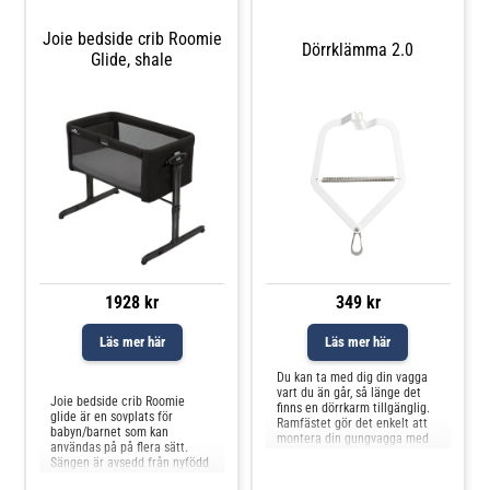
Joie bedside crib Roomie
Dörrklämma 2.0
Glide, shale
349 kr
1928 kr
Läs mer här
Läs mer här
Jämför priser
Du kan ta med dig din vagga
vart du än går, så länge det
Joie bedside crib Roomie
finns en dörrkarm tillgänglig.
glide är en sovplats för
Ramfästet gör det enkelt att
babyn/barnet som kan
montera din gungvagga med
användas på på flera sätt.
vagga motor i en dörrkarm –
Sängen är avsedd från nyfödd
både hemma och när du
upp till 9 kg. Joie Roomie
besöker vänner och familj.