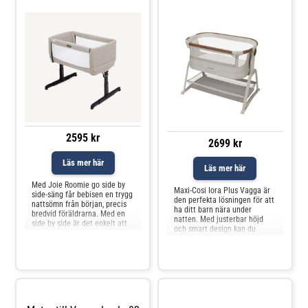
2595 kr
2699 kr
Läs mer här
Läs mer här
Med Joie Roomie go side by
Maxi-Cosi Iora Plus Vagga är
side-säng får bebisen en trygg
den perfekta lösningen för att
nattsömn från början, precis
ha ditt barn nära under
bredvid föräldrarna. Med en
natten. Med justerbar höjd
side by side är det enkelt att
och smart design kan du
lugna eller mata bebis. Med
enkelt anpassa vaggan efter
olika höjder är det enkelt att
din säng, vilket ger trygghet
hitta den perfekta
och bekvämlighet för både dig
inställningen som passar din
och ditt barn. Den extra stora
säng och den fästs enkelt så
förvaringskorgen under
att alla kan sova
vaggan gör det enkelt a