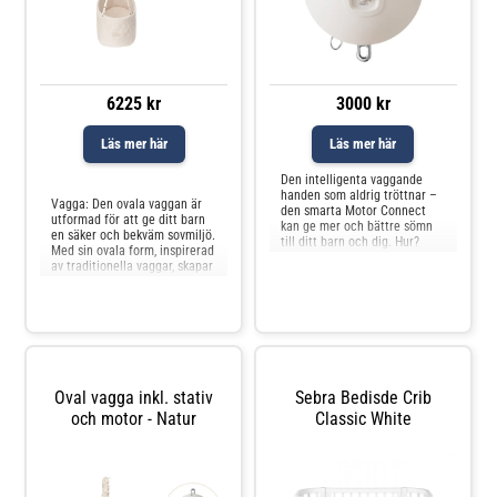
6225 kr
3000 kr
Läs mer här
Läs mer här
Jämför priser
Den intelligenta vaggande
handen som aldrig tröttnar –
Vagga: Den ovala vaggan är
den smarta Motor Connect
utformad för att ge ditt barn
kan ge mer och bättre sömn
en säker och bekväm sovmiljö.
till ditt barn och dig. Hur?
Med sin ovala form, inspirerad
Genom ett enkelt klick på din
av traditionella vaggar, skapar
telefon - så tyst att du knappt
den en skyddad och mysig,
hör den. Enkel start och
men ändå öppen plats som
användning med Moonboon-
hjälper ditt barn att känna sig
appenUpptäck sömnprogram
tryggt och säkert. Vaggens
designade av
mjuka gungande rörelse
sömnexperterUpp
efterliknar de lu
Oval vagga inkl. stativ
Sebra Bedisde Crib
och motor - Natur
Classic White