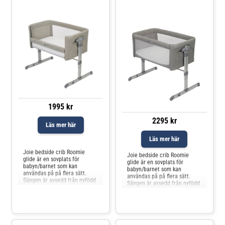
1995 kr
2295 kr
Läs mer här
Läs mer här
Jämför priser
Joie bedside crib Roomie
Joie bedside crib Roomie
glide är en sovplats för
glide är en sovplats för
babyn/barnet som kan
babyn/barnet som kan
användas på på flera sätt.
användas på på flera sätt.
Sängen är avsedd från nyfödd
Sängen är avsedd från nyfödd
upp till 9 kg. Joie Roomie
upp till 9 kg. Joie Roomie
glide har en glidfunktion som
glide har en glidfunktion som
gör att du kan v
gör att du kan v