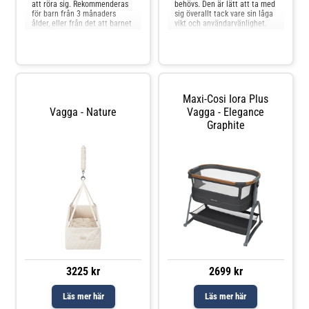
att röra sig. Rekommenderas
behövs. Den är lätt att ta med
för barn från 3 månaders
sig överallt tack vare sin låga
ålder, eller från det att barnet
vikt och användarvänlighet.
kan hålla upp huvudet själv.
Ställningen är designad och
Madrassstödet är tillverkat av
utvecklad i Danmark och
kokosfibrer omgivna av ett
testad av ett ackrediterat
överdrag av ekologisk bomull.
testinstitut för att säkerställa
Det rekommenderas att
kvalitet och säkerhet, så att
använda madrassstödet frå
ditt barn kan
Maxi-Cosi Iora Plus
Vagga - Nature
Vagga - Elegance
Graphite
3225 kr
2699 kr
Läs mer här
Läs mer här