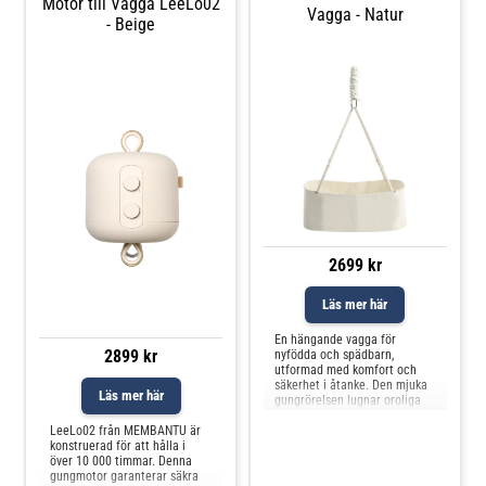
Motor till Vagga LeeLo02
Vagga - Natur
- Beige
2699 kr
Läs mer här
En hängande vagga för
2899 kr
nyfödda och spädbarn,
utformad med komfort och
säkerhet i åtanke. Den mjuka
Läs mer här
gungrörelsen lugnar oroliga
barn och främjar en lugn
sömn. Membantus vagga ger
LeeLo02 från MEMBANTU är
mjuka, lugnande gungrörelser
konstruerad för att hålla i
– vilket hjälper ditt barn att
över 10 000 timmar. Denna
lugna sig och sova
gungmotor garanterar säkra