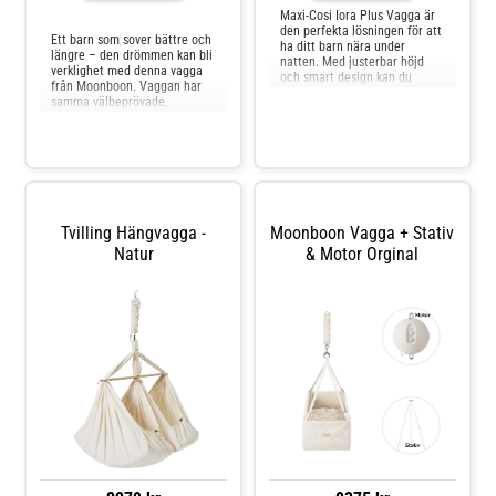
Jämför priser
Maxi-Cosi Iora Plus Vagga är
den perfekta lösningen för att
Ett barn som sover bättre och
ha ditt barn nära under
längre – den drömmen kan bli
natten. Med justerbar höjd
verklighet med denna vagga
och smart design kan du
från Moonboon. Vaggan har
enkelt anpassa vaggan efter
samma välbeprövade,
din säng, vilket ger trygghet
avslappnande gungfunktion
och bekvämlighet för både dig
som bärvaggan, men har en
och ditt barn. Den extra stora
plan och fast botten som ditt
förvaringskorgen under
barn kan sova på, vilket gör en
vaggan gör det enkelt a
stor skillnad för dig som
förälder. Vaggan har en ren
Tvilling Hängvagga -
Moonboon Vagga + Stativ
Natur
& Motor Orginal