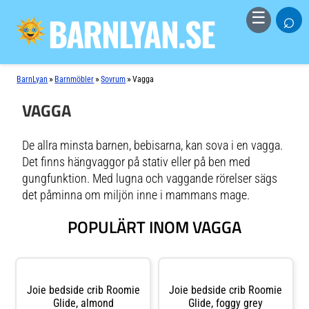
⌕
☰
BARNLYAN.SE
»
»
»
BarnLyan
Barnmöbler
Sovrum
Vagga
VAGGA
De allra minsta barnen, bebisarna, kan sova i en vagga.
Det finns hängvaggor på stativ eller på ben med
gungfunktion. Med lugna och vaggande rörelser sägs
det påminna om miljön inne i mammans mage.
POPULÄRT INOM VAGGA
Joie bedside crib Roomie
Joie bedside crib Roomie
Glide, almond
Glide, foggy grey