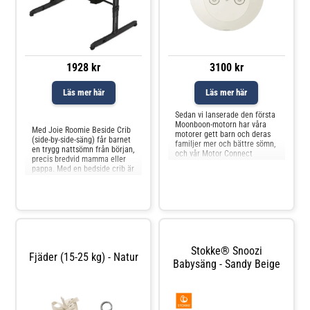
1928 kr
3100 kr
Läs mer här
Läs mer här
Jämför priser
Sedan vi lanserade den första
Moonboon-motorn har våra
Med Joie Roomie Beside Crib
motorer gett barn och deras
(side-by-side-säng) får barnet
familjer mer och bättre sömn,
en trygg nattsömn från början,
och vår Motor Connect
precis bredvid mamma eller
Premium tar god sömn till en
pappa. Med en bedside crib är
ny nivå. Den vaggar ditt barn
det enkelt att lugna, ge napp
försiktigt till sömns och är
eller mata barnet. Med olika
utformad för att göra det
höjder är det enkelt att hitta
ännu enklare för dig att få ditt
den perfekta inställningen
barn att sova gott
som passar din säng, och den
fästs e
Stokke® Snoozi
Fjäder (15-25 kg) - Natur
Babysäng - Sandy Beige