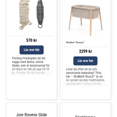
570 kr
Läs mer här
2299 kr
Förläng livslängden på din
Läs mer här
vagga med denna Junior-
fjäder, som är konstruerad för
att klara en vikt på upp till 25
Letar du efter en ny och
kg. Perfekt för dig om ditt
annorlunda babysäng? Titta
barn eller dina tvillingar väger
här – Stokke® Snoozi™ är en
mer än 15 kg tillsammans.En
ny variant på den traditionella
bra fjäder är avgörande för
spjälsängen. Luftig och lätt
att skapa en optimal
med en mjuk oval form som
gungrytm. Därför har
omsluter din nyfödda i
Membantu utvecklat denna fj
komfort och kan användas
från födseln. Den fasta,
bekväma madrassen och de
andningsbara materialen ger
den nyf
Joie Roomie Glide