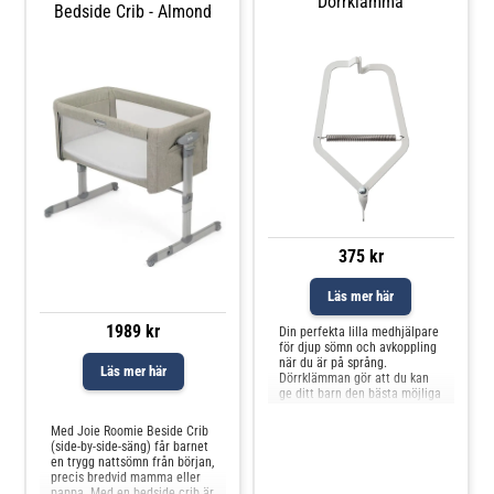
Dörrklämma
Bedside Crib - Almond
375 kr
Läs mer här
1989 kr
Din perfekta lilla medhjälpare
för djup sömn och avkoppling
när du är på språng.
Läs mer här
Dörrklämman gör att du kan
ge ditt barn den bästa möjliga
Jämför priser
sömnen i din vagga,
hängvagga eller
Med Joie Roomie Beside Crib
tvillinghängvagga oavsett var
(side-by-side-säng) får barnet
du är. Liten men säker och
en trygg nattsömn från början,
robustFrigör tid för dig
precis bredvid mamma eller
självInga fler hål i taket Bara
pappa. Med en bedside crib är