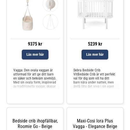
9375 kr
5239 kr
Läs mer här
Läs mer här
Jämför priser
Jämför priser
Vagga: Den ovala vaggan är
Sebra Bedside Crib
utformad för att ge ditt barn
VitBedside Crib är ett perfekt
en säker och bekväm sovmiljö.
val för dig som vill ha ditt
Med sin ovala form, inspirerad
barn nära under natten, men
av traditionella vaggar, skapar
ändå låta det sova i sin egen
den en skyddad och mysig,
säng. Du slipper oron för att
men ändå öppen plats som
råka rulla över barnet under
hjälper ditt barn att känna sig
natt
tryggt och säkert. Vaggens
mjuka gungande rörelse
efterliknar de lu
Bedside crib ihopfällbar,
Maxi-Cosi Iora Plus
Roomie Go - Beige
Vagga - Elegance Beige