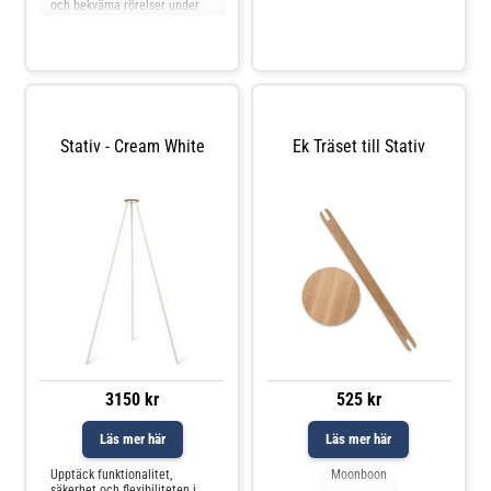
bättre.Vaggan skiljer sig från
och bekväma rörelser under
deras bärsele
många år framöver.
Gungmotorn styrs via en app
för enkel användning och
erbjuder en detaljerad
sömnlogg som ger bättre
inblick i ditt barns
sömnmönster och
behov.Denna
Stativ - Cream White
Ek Träset till Stativ
3150 kr
525 kr
Läs mer här
Läs mer här
Upptäck funktionalitet,
Moonboon
säkerhet och flexibiliteten i