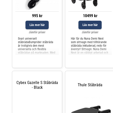
995 kr
10499 kr
Läs mer här
Läs mer här
Jämför priser
Jämför priser
Svart universell
Här får du Nuna Demi Next
ståbrädaBumprider ståbräda
som sittvagn med tillhörande
är troligtvis den mest
ståbräda inkluderad, redo för
universella och flexibla
äventyr! Sittvagn: Nuna Demi
ståbrädan på marknaden. Med
Next är en väldigt arbetad och
en avancerad fjädringsteknik
genomtänkt sittvagn och är en
ger den en jämn och behaglig
uppföljare av populära Nu
åktur, även på ojämna
Cybex Gazelle S Ståbräda
Thule Ståbräda
- Black