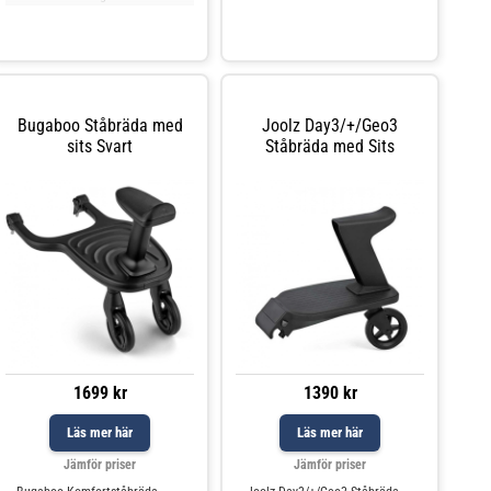
kg)Kompatibel
genomtänkt sittvagn och är en
med:PriamBalios S LuxBalios S
uppföljare av populära Nu
2-i-1Talos S LuxTalos S 2-i-1
Bugaboo Ståbräda med
Joolz Day3/+/Geo3
sits Svart
Ståbräda med Sits
1699 kr
1390 kr
Läs mer här
Läs mer här
Jämför priser
Jämför priser