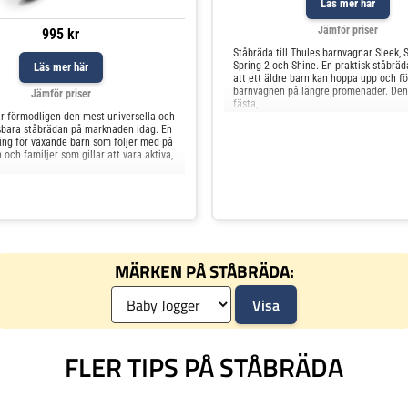
Läs mer här
Jämför priser
995 kr
Ståbräda till Thules barnvagnar Sleek, S
Spring 2 och Shine. En praktisk ståbrä
Läs mer här
att ett äldre barn kan hoppa upp och f
barnvagnen på längre promenader. Den 
Jämför priser
fästa,
r förmodligen den mest universella och
bara ståbrädan på marknaden idag. En
ning för växande barn som följer med på
ch familjer som gillar att vara aktiva,
MÄRKEN PÅ STÅBRÄDA:
FLER TIPS PÅ STÅBRÄDA