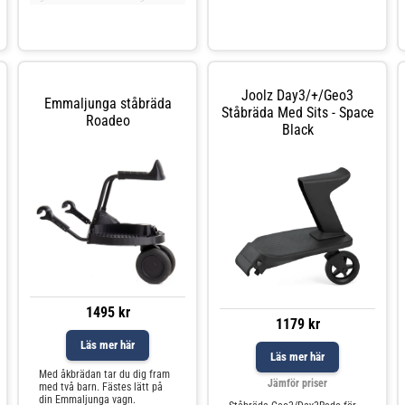
Buffalo. Ståbrädan kan
specifikt för YOYO³ resevagn,
användas i Bugaboo Donkeys
monteras ståbrädan enkelt
alla lägen,
med ett klick o
Joolz Day3/+/Geo3
Emmaljunga ståbräda
Ståbräda Med Sits - Space
Roadeo
Black
1495 kr
1179 kr
Läs mer här
Läs mer här
Med åkbrädan tar du dig fram
Jämför priser
med två barn. Fästes lätt på
din Emmaljunga vagn.