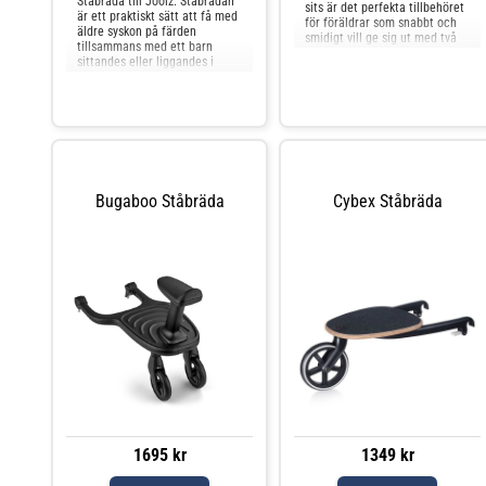
Ståbräda till Joolz. Ståbrädan
sits är det perfekta tillbehöret
är ett praktiskt sätt att få med
för föräldrar som snabbt och
äldre syskon på färden
smidigt vill ge sig ut med två
tillsammans med ett barn
barn. Klicka fast ståbrädan
sittandes eller liggandes i
enkelt i chassit på din Jo
barnvagnen. Detta är ett
orginaltillbehör med optimal
passform för Joolz barnvagnar.
Bugaboo Ståbräda
Cybex Ståbräda
1695 kr
1349 kr