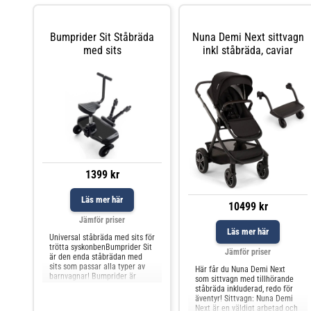
Bumprider Sit Ståbräda
Nuna Demi Next sittvagn
med sits
inkl ståbräda, caviar
1399 kr
Läs mer här
10499 kr
Jämför priser
Läs mer här
Universal ståbräda med sits för
trötta syskonbenBumprider Sit
Jämför priser
är den enda ståbrädan med
sits som passar alla typer av
Här får du Nuna Demi Next
barnvagnar! Bumprider är
som sittvagn med tillhörande
förmodligen den mest
ståbräda inkluderad, redo för
universella och
äventyr! Sittvagn: Nuna Demi
anpassningsbara ståb
Next är en väldigt arbetad och