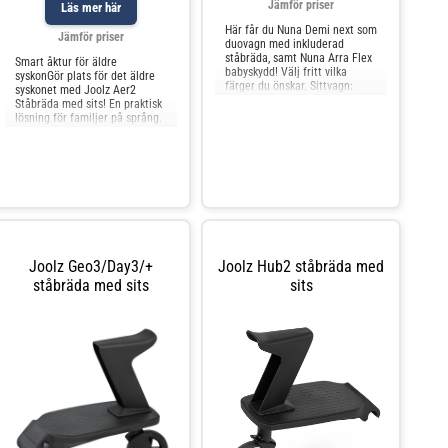
Jämför priser
Läs mer här
Här får du Nuna Demi next som
Jämför priser
duovagn med inkluderad
ståbräda, samt Nuna Arra Flex
Smart åktur för äldre
babyskydd! Välj fritt vilka
syskonGör plats för det äldre
färger du önskar. Sittvagn:
syskonet med Joolz Aer2
Nuna Demi Next är en väldigt
Ståbräda med sits! En praktisk
arbetad och genomtänkt
lösning för familjer på språng.
sittvagn
Ståbrädan är designad för att
enkelt fästas på din Joolz Aer²
Joolz Geo3/Day3/+
Joolz Hub2 ståbräda med
ståbräda med sits
sits