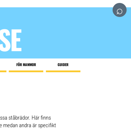
⌕
SE
FÖR MAMMOR
GUIDER
ssa ståbrädor. Här finns
re medan andra är specifikt