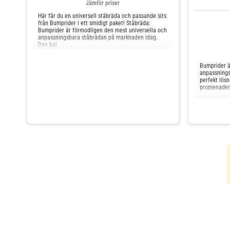
Jämför priser
Här får du en universell ståbräda och passande sits
från Bumprider i ett smidigt paket! Ståbräda:
Bumprider är förmodligen den mest universella och
anpassningsbara ståbrädan på marknaden idag.
Den bal
Bumprider ä
anpassnings
perfekt lös
promenaden o