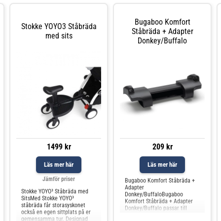
Bugaboo Komfort
Stokke YOYO3 Ståbräda
Ståbräda + Adapter
med sits
Donkey/Buffalo
1499 kr
209 kr
Läs mer här
Läs mer här
Jämför priser
Bugaboo Komfort Ståbräda +
Adapter
Stokke YOYO³ Ståbräda med
Donkey/BuffaloBugaboo
SitsMed Stokke YOYO³
Komfort Ståbräda + Adapter
ståbräda får storasyskonet
Donkey/Buffalo passar till
också en egen sittplats på er
Bugaboo Donkey och Bugaboo
gemensamma tur. Designad