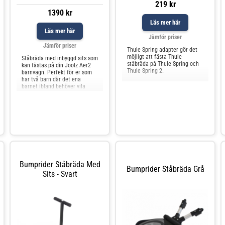
219 kr
1390 kr
Läs mer här
Läs mer här
Jämför priser
Jämför priser
Thule Spring adapter gör det
möjligt att fästa Thule
Ståbräda med inbyggd sits som
ståbräda på Thule Spring och
kan fästas på din Joolz Aer2
Thule Spring 2.
barnvagn. Perfekt för er som
har två barn där det ena
barnet ibland behöver vila
benen. Sitsen är avtagbar.
Bumprider Ståbräda Med
Bumprider Ståbräda Grå
Sits - Svart