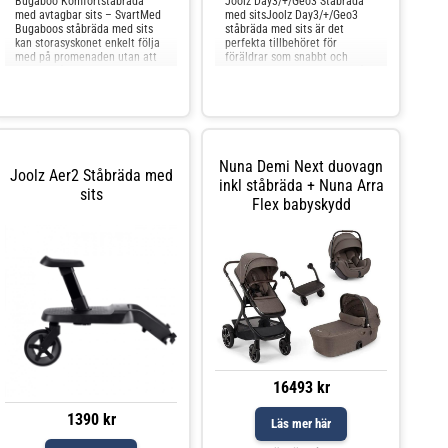
Bugaboo Komfortståbräda
Joolz Day3/+/Geo3 Ståbräda
med avtagbar sits – SvartMed
med sitsJoolz Day3/+/Geo3
Bugaboos ståbräda med sits
ståbräda med sits är det
kan storasyskonet enkelt följa
perfekta tillbehöret för
med på promenaden utan att
föräldrar som snabbt och
behöva gå hela vägen. Barnet
smidigt vill ge sig ut med två
kan själv välja om det vill stå e
barn. Klicka fast ståbrädan
enkelt i chas
Nuna Demi Next duovagn
Joolz Aer2 Ståbräda med
inkl ståbräda + Nuna Arra
sits
Flex babyskydd
16493 kr
1390 kr
Läs mer här