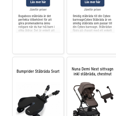
Läs mer här
Läs mer här
Jämför priser
Jämför priser
Bugaboos ståbräda är det
Smidig ståbräda till din Cybex
perfekta tillbehöret för att
barnvagnCybex Ståbräda är en
göra promenaderna ännu
smidig ståbräda som passar till
roligare när du har två barn i
din Cybex barnvagn. Ståbrädan
olika åldrar. Det är enkelt att
fästs på chassit med ett enkelt
montera och praktiskt att
klick och kan fällas upp när
använda och gör att äldre
den inte används.
syskon kan välja om de vill
sitta eller stå, vilket ger en
mångsidig och trevlig
reseupplevelse.När den inte
Nuna Demi Next sittvagn
Bumprider Ståbräda Svart
inkl ståbräda, chestnut