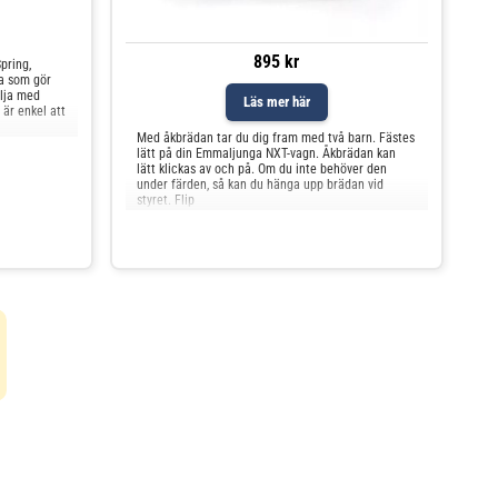
895 kr
pring,
da som gör
ölja med
Läs mer här
är enkel att
Med åkbrädan tar du dig fram med två barn. Fästes
lätt på din Emmaljunga NXT-vagn. Åkbrädan kan
lätt klickas av och på. Om du inte behöver den
under färden, så kan du hänga upp brädan vid
styret. Flip