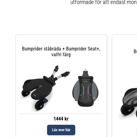
utformade för att endast mon
Bumprider ståbräda + Bumprider Seat+,
B
valfri färg
1444 kr
Läs mer här