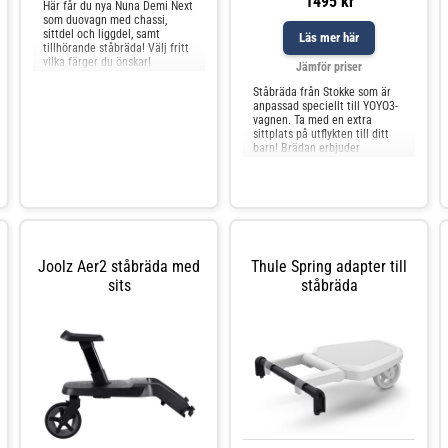
1495 kr
Här får du nya Nuna Demi Next
som duovagn med chassi,
sittdel och liggdel, samt
Läs mer här
tillhörande ståbräda! Välj fritt
vilka färger du önskar!
Jämför priser
Sittvagn: Nuna Demi Next är en
väldigt arbetad och
Ståbräda från Stokke som är
genomtänkt s
anpassad speciellt till YOYO3-
vagnen. Ta med en extra
sittplats på utflykten till ditt
barn! Brädan erbjuder
möjlighet att både sitta och
stå upp under färden. Du
monterar
Joolz Aer2 ståbräda med
Thule Spring adapter till
sits
ståbräda