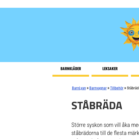
BARNKLÄDER
LEKSAKER
»
»
»
BarnLyan
Barnvagnar
Tillbehör
Ståbräd
STÅBRÄDA
Större syskon som vill åka me
ståbrädorna till de flesta mär