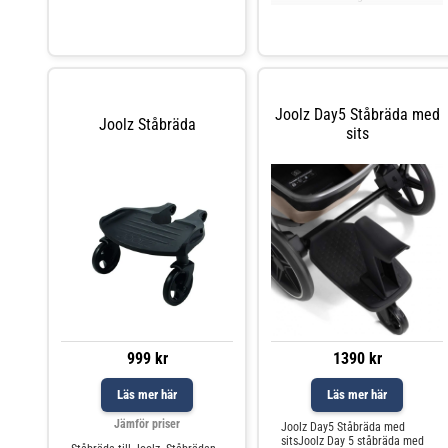
genomtänkt sittvagn och är en
uppföljare av populära Nu
Joolz Day5 Ståbräda med
Joolz Ståbräda
sits
999 kr
1390 kr
Läs mer här
Läs mer här
Jämför priser
Joolz Day5 Ståbräda med
sitsJoolz Day 5 ståbräda med