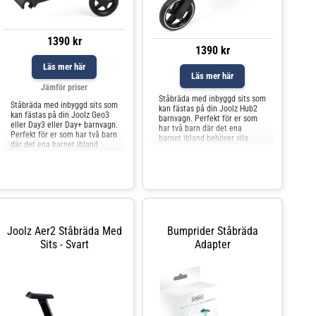
1390 kr
1390 kr
Läs mer här
Läs mer här
Jämför priser
Ståbräda med inbyggd sits som
Ståbräda med inbyggd sits som
kan fästas på din Joolz Hub2
kan fästas på din Joolz Geo3
barnvagn. Perfekt för er som
eller Day3 eller Day+ barnvagn.
har två barn där det ena
Perfekt för er som har två barn
barnet ibland behöver vila
där det ena barnet ibland
benen. Sitsen är avtagbar.
behöver vila benen. Sitsen är
Maxvikt: 22 kg
avtagbar. Passar inte
Joolz Aer2 Ståbräda Med
Bumprider Ståbräda
Sits - Svart
Adapter