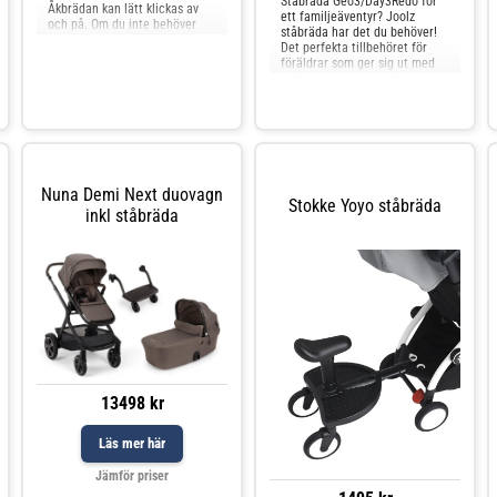
Ståbräda Geo3/Day3Redo för
Åkbrädan kan lätt klickas av
ett familjeäventyr? Joolz
och på. Om du inte behöver
ståbräda har det du behöver!
den under färden, så kan du
Det perfekta tillbehöret för
hänga upp brädan vid styret.
föräldrar som ger sig ut med
Flip-Flo
två barn. Fäst den på din Joolz
Day+/Geo3 med ett ”klick” så
är ditt barn redo att åka, både
sittande och stående.Dags att
gå själv igen efter lite vila? Vik
up
Nuna Demi Next duovagn
Stokke Yoyo ståbräda
inkl ståbräda
13498 kr
Läs mer här
Jämför priser