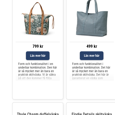
799 kr
499 kr
Läs mer här
Läs mer här
Form och funktionalitet i en
Form och funktionalitet i
underbar kombination. Den här
underbar kombination. Det här
är så mycket mer än bara en
är så mycket mer än bara en
praktisk skötväska. Vi är säkra
praktisk skötväska. Det här är
på att den kommer få följa
garanterat en väska som
med dig på utekvällen, till
kommer få följa med dig både
jobbet och till lekparken.
på utekvällen, till jobbet och t
Thule Chasm duffelväska
Elodie Details skötväska