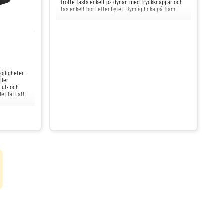
frotté fästs enkelt på dynan med tryckknappar och
tas enkelt bort efter bytet. Rymlig ficka på fram
öjligheter.
ller
 ut- och
et lätt att