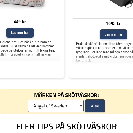
449 kr
1095 kr
Läs mer här
Läs mer här
ktionalitet! Det här är inte bara en
Praktisk skötväska med bra förvaringsm
tväska. Vi är säkra på att den kommer
Väskan går att bära som en axelväska e
 både på utekvällen och till lekparken.
ryggsäck! Försedd med många fickor på
fället är vi övertygade om att ni kom
insidan, skötbädd samt krokar som gör d
fästa väsk
MÄRKEN PÅ SKÖTVÄSKOR:
FLER TIPS PÅ SKÖTVÄSKOR