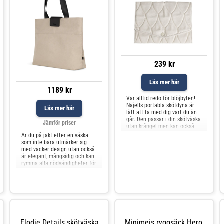
239 kr
Läs mer här
1189 kr
Var alltid redo för blöjbyten!
Najells portabla skötdyna är
Läs mer här
lätt att ta med dig vart du än
går. Den passar i din skötväska
Jämför priser
utan krångel men kan också
bäras som en clutch. En
Är du på jakt efter en väska
skötdyna ger en mjuk och b
som inte bara utmärker sig
med vacker design utan också
är elegant, mångsidig och kan
rymma alla nödvändigheter för
din baby? Joolz skötväska är
det ultimata tillbehöret för att
tillgodose ditt behov av extra
förvaringsutrymme. Med flera
fickor och fack i varierande
stor
Elodie Details skötväska
Minimeis ryggsäck Hero,