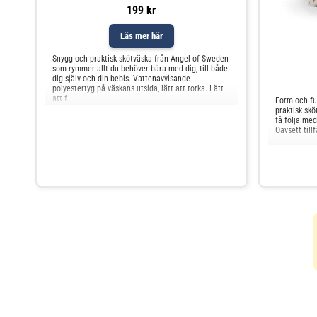
199 kr
Läs mer här
Snygg och praktisk skötväska från Angel of Sweden
som rymmer allt du behöver bära med dig, till både
dig själv och din bebis. Vattenavvisande
polyestertyg på väskans utsida, lätt att torka. Lätt
att f
Form och fun
praktisk skö
få följa med
Oavsett till