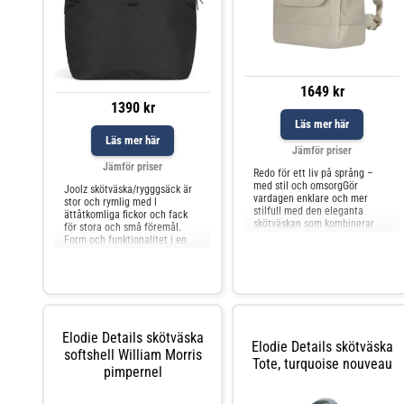
1649 kr
1390 kr
Läs mer här
Läs mer här
Jämför priser
Jämför priser
Redo för ett liv på språng –
med stil och omsorgGör
Joolz skötväska/rygggsäck är
vardagen enklare och mer
stor och rymlig med l
stilfull med den eleganta
ättåtkomliga fickor och fack
skötväskan som kombinerar
för stora och små föremål.
tidlös design med praktiska
Form och funktionalitet i en
detaljer. Den vattenavvisande
underbar kombination. Den här
ytan och de högkvalitativa
är så mycket mer än bara en
materialen – tillverkade av 100
prakti
% återvunna Eco Care-tyger –
gör den till ett miljövän
Elodie Details skötväska
Elodie Details skötväska
softshell William Morris
Tote, turquoise nouveau
pimpernel