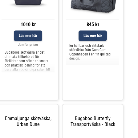
1010 kr
845 kr
Läs mer här
Läs mer här
Jämför priser
En hållbar och slitstark
skötväska från Cam Cam
Bugaboos skötväska är det
Copenhagen i en fin quiltad
ultimata tillbehöret för
design.
föräldrar som söker en smart
och praktisk lösning för att
bära alla nödvändiga saker till
sitt barn. Väskan är både
funktionell och stilren, vilket
gör den till ett perfekt
komplement till din Bugaboo-
barnvagn. Den kan enkelt
hängas på vagnen för at
Emmaljunga skötväska,
Bugaboo Butterfly
Urban Dune
Transportväska - Black