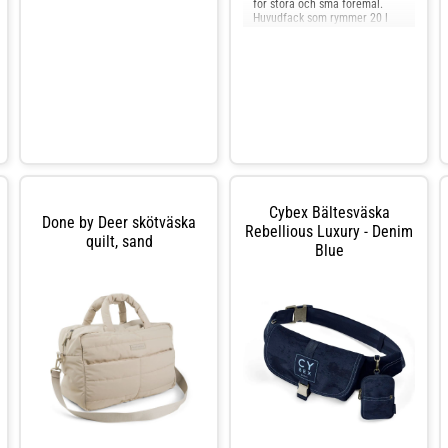
för stora och små föremål.
Huvudfack som rymmer 20 l
och 2 funktionella fickor för
flaskor. Form och funktionalitet
i en
Cybex Bältesväska
Done by Deer skötväska
Rebellious Luxury - Denim
quilt, sand
Blue