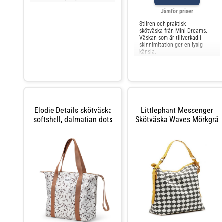
tryckknappar och tas enkelt
Jämför priser
bort efter bytet. Rymlig ficka
på fram
Stilren och praktisk
skötväska från Mini Dreams.
Väskan som är tillverkad i
skinnimitation ger en lyxig
känsla.
Elodie Details skötväska
Littlephant Messenger
softshell, dalmatian dots
Skötväska Waves Mörkgrå