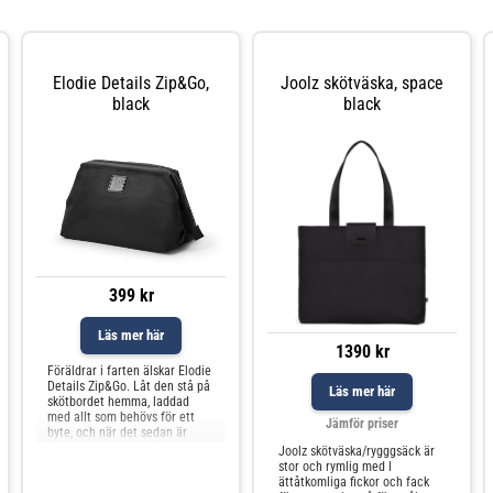
Elodie Details Zip&Go,
Joolz skötväska, space
black
black
399 kr
Läs mer här
1390 kr
Föräldrar i farten älskar Elodie
Details Zip&Go. Låt den stå på
Läs mer här
skötbordet hemma, laddad
med allt som behövs för ett
Jämför priser
byte, och när det sedan är
dags att ge sig ut på äventyr
Joolz skötväska/rygggsäck är
drar du bara igen den
stor och rymlig med l
ättåtkomliga fickor och fack