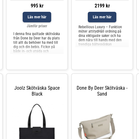
995 kr
2199 kr
Läs mer här
Läs mer här
Jämför priser
Rebellious Luxury – Funktion
möter attitydHåll ordning på
I denna fina quiltade skötväska
dina viktigaste saker och ha
från Done by Deer har du plats
dem nära till hands med den
till allt du behöver ha med till
trendiga bältesväskan
dig och din bebis. Fickor på
Rebellious Luxury. Det
både in- och utsida och
deniminspirerade tyget med
skötbädd ingår. Skötväskan har
kontrasterande dubbla sömmar
en isolerad ficka in
ger den en rå och modern look,
medan det iögonfallande
läderlogotypen på den övre fl
Joolz Skötväska Space
Done By Deer Skötväska -
Black
Sand