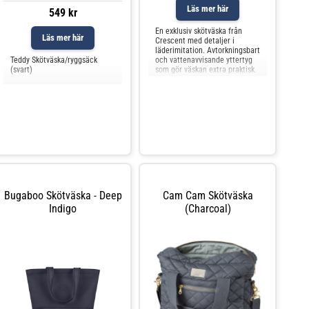
Läs mer här
549 kr
En exklusiv skötväska från
Läs mer här
Crescent med detaljer i
läderimitation. Avtorkningsbart
Teddy Skötväska/ryggsäck
och vattenavvisande yttertyg
(svart)
som gör väskan extra praktisk.
Korta band för att bära med
väskan i handen. Ingår även a
Bugaboo Skötväska - Deep
Cam Cam Skötväska
Indigo
(Charcoal)