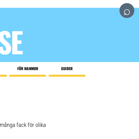
⌕
SE
FÖR MAMMOR
GUIDER
många fack för olika