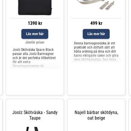
1390 kr
499 kr
Läs mer här
Läs mer här
Jämför priser
Denna barnvagnsväska är ett
praktiskt och stilfullt sätt att
Joolz Skötväska Space Black
hålla ordning på dina och ditt
passar alla Joolz Barnvagnar
barns viktigaste saker och göra
och är det perfekta tillbehöret
dem lättillgängliga. Den fästs
för allt extra
enkelt på barnvagnens
förvaringsutrymme du
handtag med hjälp av de
behöver.Tack vare flera fickor
medföljande
och fack i olika storlekar kan
barnvagnskrokarna.Väskan har
du förvara di
ett rymligt huvudfack med fyra
innerfickor och en ytterfic
Joolz Skötväska - Sandy
Najell bärbar skötdyna,
Taupe
oat beige