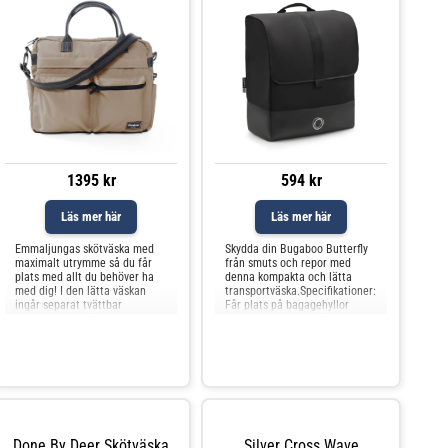
1395 kr
594 kr
Läs mer här
Läs mer här
Emmaljungas skötväska med
Skydda din Bugaboo Butterfly
maximalt utrymme så du får
från smuts och repor med
plats med allt du behöver ha
denna kompakta och lätta
med dig! I den lätta väskan
transportväska.Specifikationer:
ingår separat tvättbar
Får plats på bagagehyllor
skötdyna och många praktiska
(IATA-kompatibel).Mått: 24 x
fack för blöjor mm. Två stora
45 x 55 cm.Slitstarka och
fack på
vattenavvisande tyger.Stoppad
och förstärkt botten för extra
skydd.Lätt att bära i handtaget
eller bär den so
Done By Deer Skötväska
Silver Cross Wave