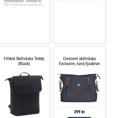
nödvändigheter. Tillverkad av
hålla ordning på dina saker,
100 % återvunna material och
och den inbyggda
utrustad med flera smarta
skötunderlägget kan tas bort
fack, en skötmatta och en
med dragkedja för snabb
laptopficka – perfekt för att
rengöring. Ett praktiskt och
hålla ordning när du är på
elegant val för vardags
språng.Specifikationer:Väskans
mått: 30 x 14 x 45 c
Fillikid Skötväska Teddy
Crescent skötväska
(Black)
Exclusive, navy/ljusbrun
399 kr