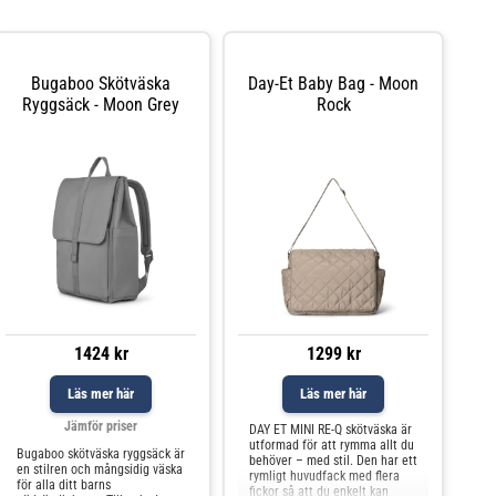
Bugaboo Skötväska
Day-Et Baby Bag - Moon
Ryggsäck - Moon Grey
Rock
1424 kr
1299 kr
Läs mer här
Läs mer här
Jämför priser
DAY ET MINI RE-Q skötväska är
utformad för att rymma allt du
Bugaboo skötväska ryggsäck är
behöver – med stil. Den har ett
en stilren och mångsidig väska
rymligt huvudfack med flera
för alla ditt barns
fickor så att du enkelt kan