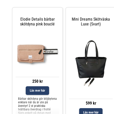
Elodie Details bärbar
Mini Dreams Skötväska
skötdyna pink bouclé
Luxe (Svart)
250 kr
Läs mer här
Bärbar skötdyna gör blöjbytena
enklare när du är ute på
599 kr
äventyr! 2 st praktiska
tvättbara överdrag i frotté
Läs mer här
fästs enkelt på dynan med