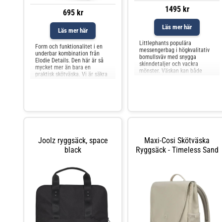
1495 kr
695 kr
Läs mer här
Läs mer här
Littlephants populära
Form och funktionalitet i en
messengerbag i högkvalitativ
underbar kombination från
bomullsväv med snygga
Elodie Details. Den här är så
skinndetaljer och vackra
mycket mer än bara en
mönster. Väskan kan både
praktisk skötväska. Vi är säkra
hängas på barnvagnen med
på att den kommer få följa
smarta straps eller förvara
med dig på utekvällen, till
datorn på väg till konto
jobbet
Joolz ryggsäck, space
Maxi-Cosi Skötväska
black
Ryggsäck - Timeless Sand