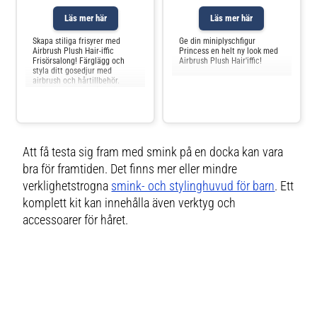
Läs mer här
Läs mer här
Skapa stiliga frisyrer med
Ge din miniplyschfigur
Airbrush Plush Hair-iffic
Princess en helt ny look med
Frisörsalong! Färglägg och
Airbrush Plush Hair'iffic!
styla ditt gosedjur med
airbrush och hårtillbehör.
Perfekt för barn från 6 år.
Att få testa sig fram med smink på en docka kan vara
bra för framtiden. Det finns mer eller mindre
verklighetstrogna
smink- och stylinghuvud för barn
. Ett
komplett kit kan innehålla även verktyg och
accessoarer för håret.