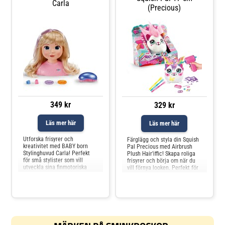
Carla
(Precious)
349 kr
329 kr
Läs mer här
Läs mer här
Utforska frisyrer och
Färglägg och styla din Squish
kreativitet med BABY born
Pal Precious med Airbrush
Stylinghuvud Carla! Perfekt
Plush Hair'iffic! Skapa roliga
för små stylister som vill
frisyrer och börja om när du
utveckla sina finmotoriska
vill förnya looken. Perfekt för
färdigheter. Från 3 år.
barn från 6 år.