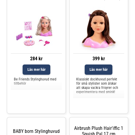
284 kr
399 kr
Läs mer här
Läs mer här
Be Friends Stylinghuvud med
Klassiskt dockhuvud perfekt
tillbehör
för små stylister som älskar
att skapa vackra frisyrer och
experimentera med smink!
Airbrush Plush Hair'iffic 1
BABY born Stylinghuvud
Squish Pal 17 cm